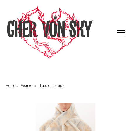
Home
»
Women
»
Шарф с нитями