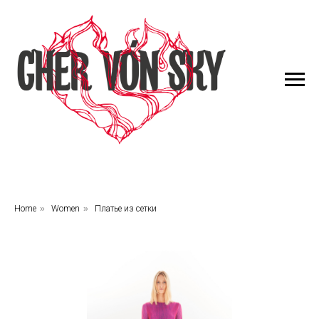
Home
»
Women
»
Платье из сетки