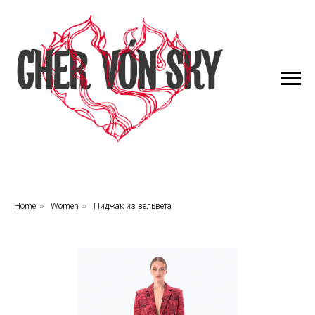
Home
»
Women
»
Пиджак из вельвета