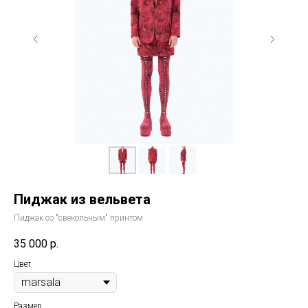
Пиджак из вельвета
Пиджак со "свекольным" принтом
35 000
р.
Цвет
Размер